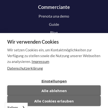
Commerciante
Prenota una demo
Guide
Blog
Wir verwenden Cookies
Wir setzen Cookies ein, um Kontaktmöglichkeiten zur
Cliente
Verfügung zu stellen sowie die Nutzung unserer Webseiten
zu analysieren.
Impressum
Come funziona
Datenschutzerklärung
Presentare una richiesta di risarcimento
Einstellungen
Annullare il contratto
Alle ablehnen
Recedere dal contratto
Alle Cookies erlauben
Italiano